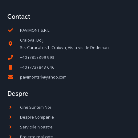
Contact
PAVIMONT S.R.L
Craiova, Dolj,
Str. Caracal nr.1, Craiova, Vis-a-vis de Dedeman
+40 (785) 399 993
+40 (773) 843 646
pavimontsrl@yahoo.com
Despre
Cine Suntem Noi
Despre Companie
Serviciile Noastre
Proiecte realizate