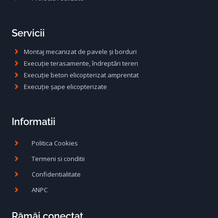
Servicii
Montaj mecanizat de pavele și borduri
Execuție terasamente, îndreptări teren
Execuție beton elicopterizat amprentat
Execuție șape elicopterizate
Informatii
Politica Cookies
Termeni si conditii
Confidentialitate
ANPC
Rămâi conectat